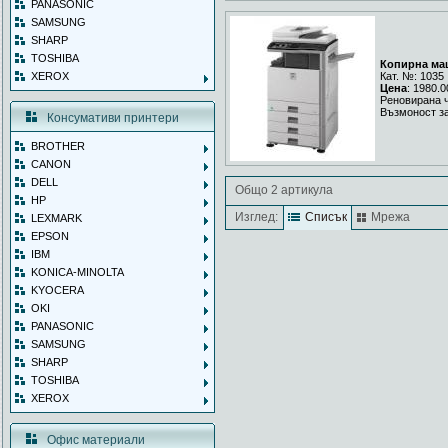
PANASONIC
SAMSUNG
SHARP
TOSHIBA
Копирна ма
XEROX
Кат. №: 1035
Цена
: 1980.0
Реновирана 
Възмоност за
Консумативи принтери
BROTHER
CANON
DELL
Общо 2 артикула
HP
Изглед:
Списък
Мрежа
LEXMARK
EPSON
IBM
KONICA-MINOLTA
KYOCERA
OKI
PANASONIC
SAMSUNG
SHARP
TOSHIBA
XEROX
Офис материали