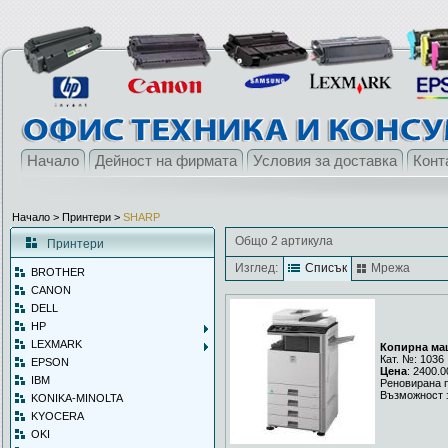
Начало
Дейност на фирмата
Условия за доставка
Конт
Начало
> Принтери >
SHARP
Общо 2 артикула
Принтери
Изглед:
Списък
Мрежа
BROTHER
CANON
DELL
HP
LEXMARK
Копирна ма
Кат. №: 1036
EPSON
Цена
: 2400.0
IBM
Реновирана 
Възможност 
KONIKA-MINOLTA
KYOCERA
OKI