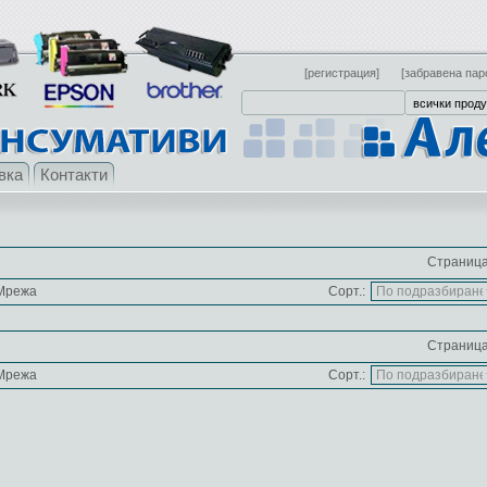
[регистрация]
[забравена пар
вка
Контакти
Страница
Мрежа
Сорт.:
Страница
Мрежа
Сорт.: