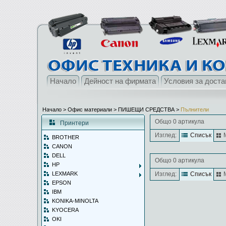
Начало
Дейност на фирмата
Условия за доста
Начало
> Офис материали >
ПИШЕЩИ СРЕДСТВА
>
Пълнители
Общо 0 артикула
Принтери
Изглед:
Списък
BROTHER
CANON
DELL
Общо 0 артикула
HP
LEXMARK
Изглед:
Списък
EPSON
IBM
KONIKA-MINOLTA
KYOCERA
OKI