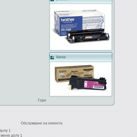
Xerox
Горе
Обслужване на клиенти
долу 1
 меню долу 1