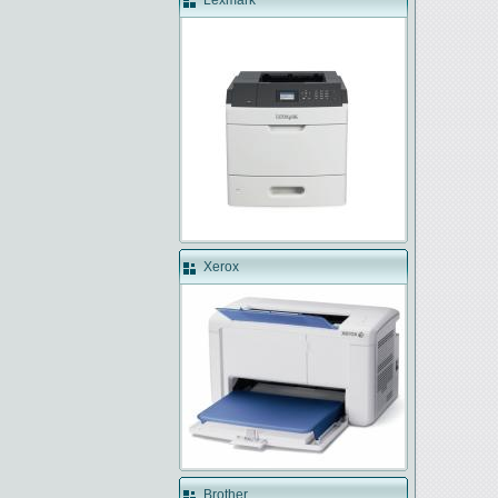
Lexmark
Xerox
Brother