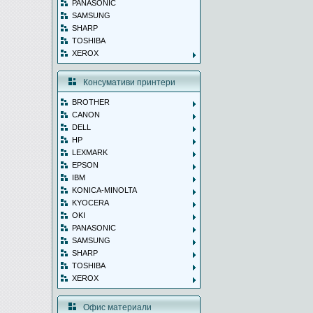
PANASONIC
SAMSUNG
SHARP
TOSHIBA
XEROX
Консумативи принтери
BROTHER
CANON
DELL
HP
LEXMARK
EPSON
IBM
KONICA-MINOLTA
KYOCERA
OKI
PANASONIC
SAMSUNG
SHARP
TOSHIBA
XEROX
Офис материали