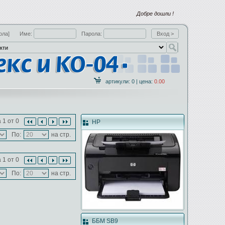
Добре дошли !
ола]
Име:
Парола:
артикули: 0 | цена:
0.00
 1 от 0
HP
По:
на стр.
 1 от 0
По:
на стр.
ББМ SB9