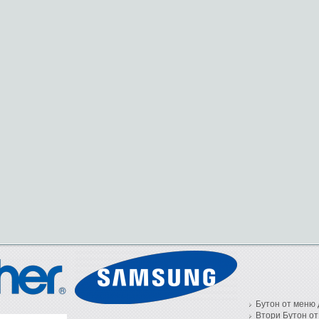
Бутон от меню 
Втори Бутон от