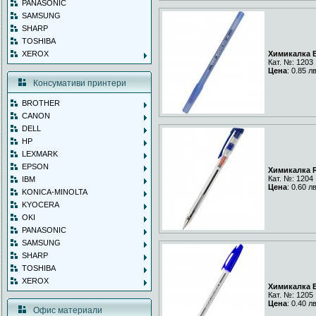
PANASONIC
SAMSUNG
SHARP
TOSHIBA
XEROX
Химикалка B
Кат. №: 1203
Цена
: 0.85 л
Консумативи принтери
BROTHER
CANON
DELL
HP
LEXMARK
EPSON
Химикалка R
Кат. №: 1204
IBM
Цена
: 0.60 л
KONICA-MINOLTA
KYOCERA
OKI
PANASONIC
SAMSUNG
SHARP
TOSHIBA
XEROX
Химикалка E
Кат. №: 1205
Цена
: 0.40 л
Офис материали