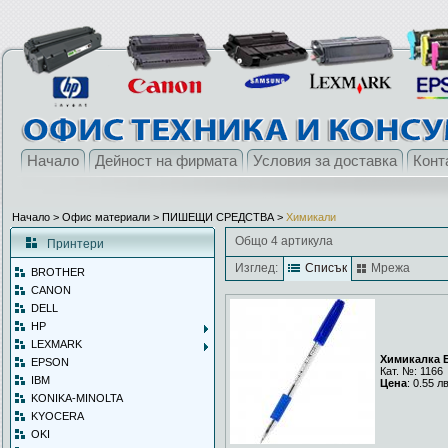
Начало
Дейност на фирмата
Условия за доставка
Конт
Начало
> Офис материали >
ПИШЕЩИ СРЕДСТВА
>
Химикали
Общо 4 артикула
Принтери
Изглед:
Списък
Мрежа
BROTHER
CANON
DELL
HP
LEXMARK
Химикалка E
EPSON
Кат. №: 1166
IBM
Цена
: 0.55 л
KONIKA-MINOLTA
KYOCERA
OKI