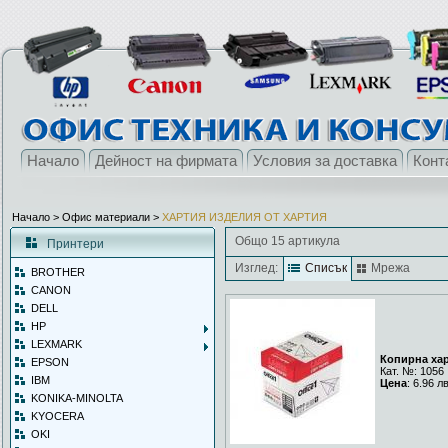
Начало
Дейност на фирмата
Условия за доставка
Конт
Начало
> Офис материали >
ХАРТИЯ ИЗДЕЛИЯ ОТ ХАРТИЯ
Общо 15 артикула
Принтери
Изглед:
Списък
Мрежа
BROTHER
CANON
DELL
HP
LEXMARK
Копирна харт
EPSON
Кат. №: 1056
IBM
Цена
: 6.96 л
KONIKA-MINOLTA
KYOCERA
OKI