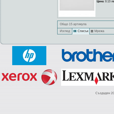
Цена
: 0.13 л
Общо 15 артикула
Изглед:
Списък
Мрежа
Създаден 2