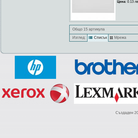
Цена
: 0.13 л
Общо 15 артикула
Изглед:
Списък
Мрежа
Създаден 2