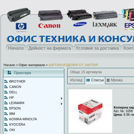
Начало
Дейност на фирмата
Условия за доставка
Конт
Начало
> Офис материали >
ХАРТИЯ ИЗДЕЛИЯ ОТ ХАРТИЯ
Общо 15 артикула
Принтери
Изглед:
Списък
Мрежа
BROTHER
CANON
DELL
HP
LEXMARK
Копирна харт
EPSON
Кат. №: 1056
IBM
Цена
: 6.96 л
KONIKA-MINOLTA
KYOCERA
OKI