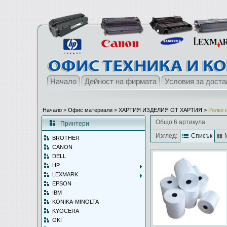
Начало
Дейност на фирмата
Условия за доста
Начало
> Офис материали >
ХАРТИЯ ИЗДЕЛИЯ ОТ ХАРТИЯ
>
Ролки и
Общо 6 артикула
Принтери
Изглед:
Списък
BROTHER
CANON
DELL
HP
LEXMARK
EPSON
IBM
KONIKA-MINOLTA
KYOCERA
OKI