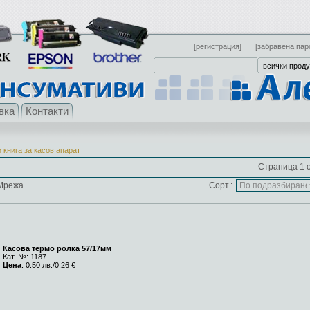
[регистрация]
[забравена пар
вка
Контакти
 книга за касов апарат
Страница 1 о
Мрежа
Сорт.:
Касова термо ролка 57/17мм
Кат. №: 1187
Цена
: 0.50 лв./0.26 €