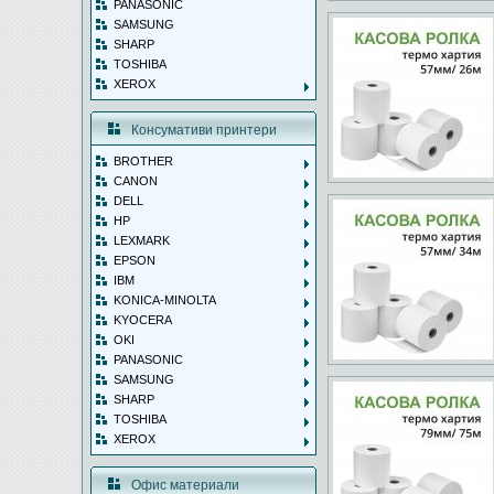
PANASONIC
SAMSUNG
SHARP
TOSHIBA
XEROX
Консумативи принтери
BROTHER
CANON
DELL
HP
LEXMARK
EPSON
IBM
KONICA-MINOLTA
KYOCERA
OKI
PANASONIC
SAMSUNG
SHARP
TOSHIBA
XEROX
Офис материали