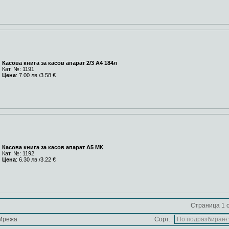
Касова книга за касов апарат 2/3 A4 184л
Кат. №: 1191
Цена
: 7.00 лв./3.58 €
Касова книга за касов апарат A5 МК
Кат. №: 1192
Цена
: 6.30 лв./3.22 €
Страница 1 о
Мрежа
Сорт.: