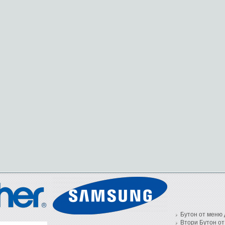
Бутон от меню 
Втори Бутон от