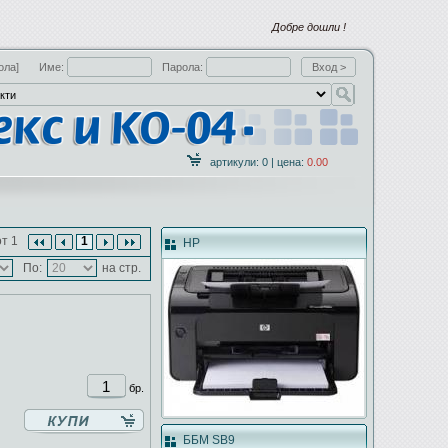
Добре дошли !
ола]
Име:
Парола:
артикули: 0 | цена:
0.00
т 1
1
HP
По:
на стр.
бр.
ББМ SB9