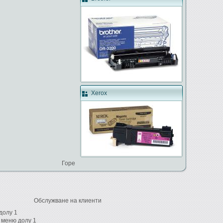
Xerox
Горе
Обслужване на клиенти
долу 1
 меню долу 1