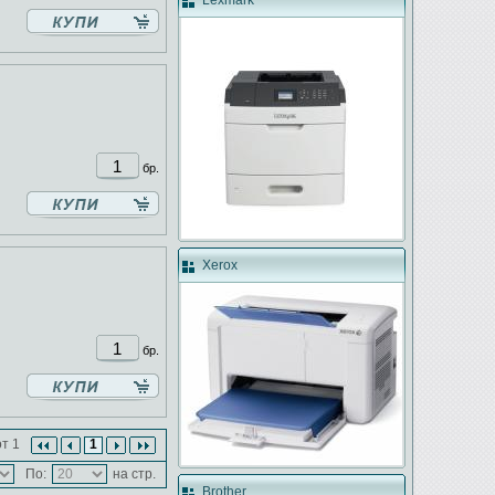
Lexmark
бр.
Xerox
бр.
т 1
1
По:
на стр.
Brother