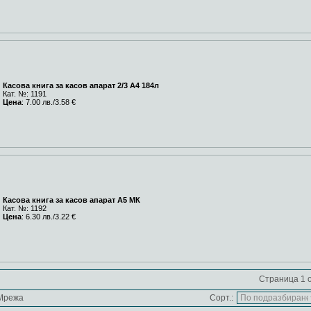
Касова книга за касов апарат 2/3 A4 184л
Кат. №: 1191
Цена
: 7.00 лв./3.58 €
Касова книга за касов апарат A5 МК
Кат. №: 1192
Цена
: 6.30 лв./3.22 €
Страница 1 о
Мрежа
Сорт.: