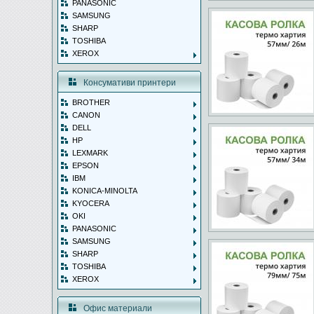
PANASONIC
SAMSUNG
SHARP
TOSHIBA
XEROX
Консумативи принтери
BROTHER
CANON
DELL
HP
LEXMARK
EPSON
IBM
KONICA-MINOLTA
KYOCERA
OKI
PANASONIC
SAMSUNG
SHARP
TOSHIBA
XEROX
Офис материали