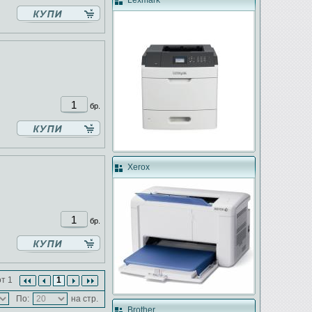
Lexmark
бр.
Xerox
бр.
т 1
1
По:
на стр.
Brother