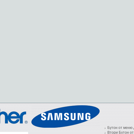
Бутон от меню 
Втори Бутон от