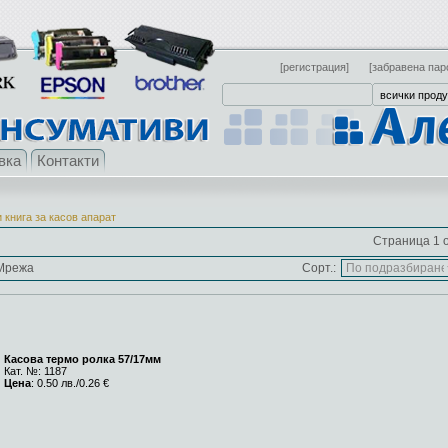
[регистрация]
[забравена пар
вка
Контакти
 книга за касов апарат
Страница 1 о
Мрежа
Сорт.:
Касова термо ролка 57/17мм
Кат. №: 1187
Цена
: 0.50 лв./0.26 €