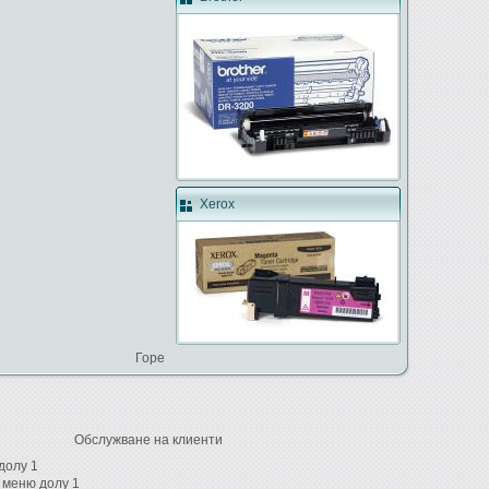
Xerox
Горе
Обслужване на клиенти
долу 1
 меню долу 1