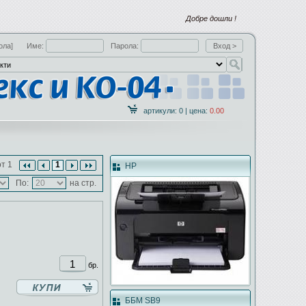
Добре дошли !
ола]
Име:
Парола:
артикули: 0 | цена:
0.00
т 1
1
HP
По:
на стр.
бр.
ББМ SB9