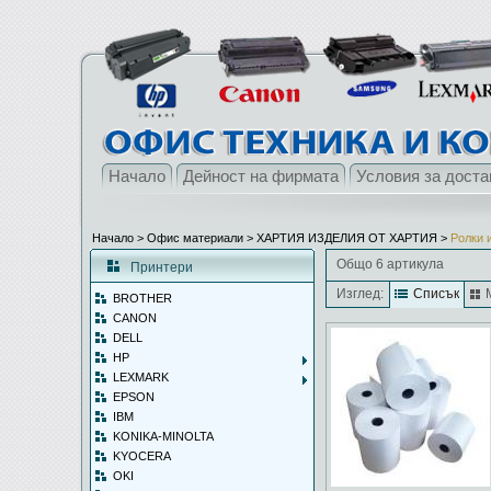
Начало
Дейност на фирмата
Условия за доста
Начало
> Офис материали >
ХАРТИЯ ИЗДЕЛИЯ ОТ ХАРТИЯ
>
Ролки и
Общо 6 артикула
Принтери
Изглед:
Списък
BROTHER
CANON
DELL
HP
LEXMARK
EPSON
IBM
KONIKA-MINOLTA
KYOCERA
OKI