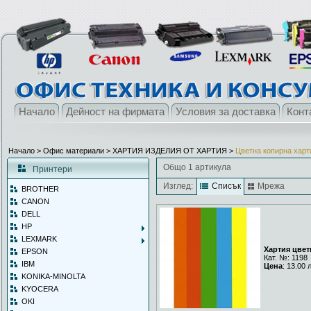
Начало
Дейност на фирмата
Условия за доставка
Конт
Начало
> Офис материали >
ХАРТИЯ ИЗДЕЛИЯ ОТ ХАРТИЯ
>
Цветна копирна харт
Общо 1 артикула
Принтери
Изглед:
Списък
Мрежа
BROTHER
CANON
DELL
HP
LEXMARK
Хартия цвет
EPSON
Кат. №: 1198
IBM
Цена
: 13.00 
KONIKA-MINOLTA
KYOCERA
OKI