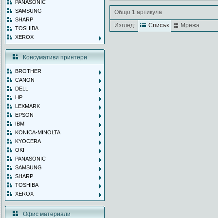
PANASONIC
SAMSUNG
Общо 1 артикула
SHARP
Изглед:
Списък
Мрежа
TOSHIBA
XEROX
Консумативи принтери
BROTHER
CANON
DELL
HP
LEXMARK
EPSON
IBM
KONICA-MINOLTA
KYOCERA
OKI
PANASONIC
SAMSUNG
SHARP
TOSHIBA
XEROX
Офис материали