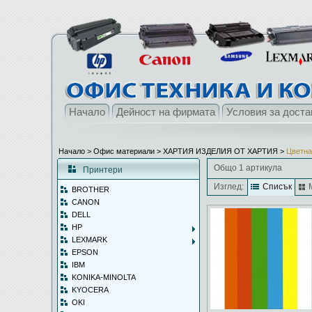
Начало
Дейност на фирмата
Условия за доста
Начало
> Офис материали >
ХАРТИЯ ИЗДЕЛИЯ ОТ ХАРТИЯ
>
Цветна
Общо 1 артикула
Принтери
Изглед:
Списък
BROTHER
CANON
DELL
HP
LEXMARK
EPSON
IBM
KONIKA-MINOLTA
KYOCERA
OKI