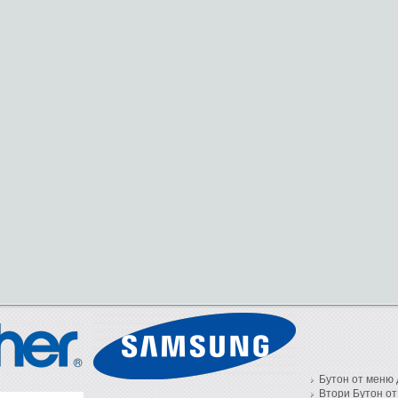
Бутон от меню 
Втори Бутон от