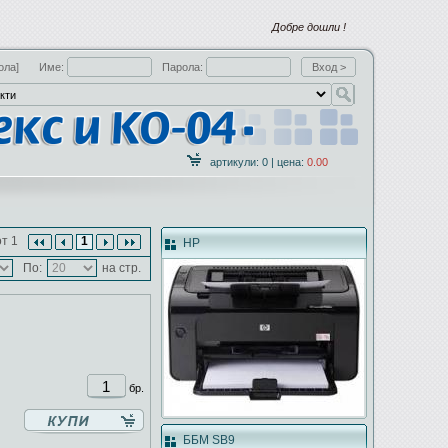
Добре дошли !
ола]
Име:
Парола:
артикули: 0 | цена:
0.00
т 1
1
HP
По:
на стр.
бр.
ББМ SB9