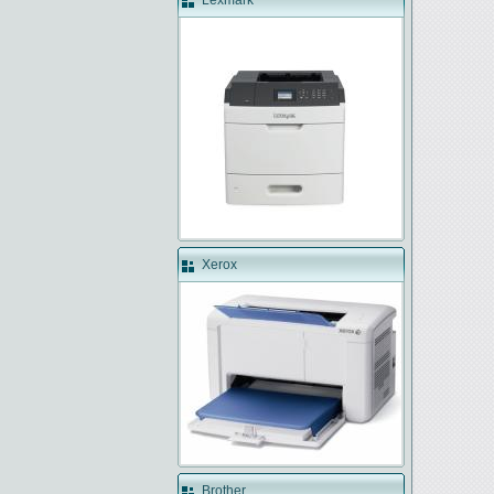
Lexmark
Xerox
Brother