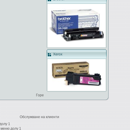
Xerox
Горе
Обслужване на клиенти
долу 1
 меню долу 1