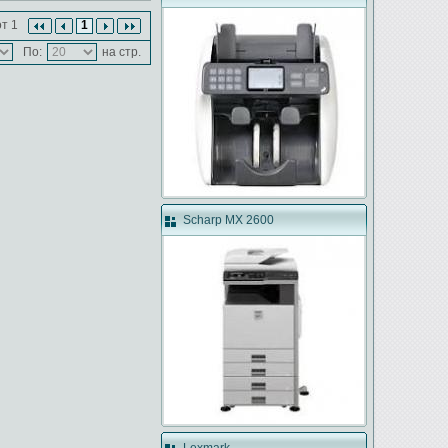
т 1
1
По:
на стр.
Scharp MX 2600