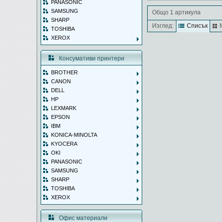
PANASONIC
SAMSUNG
Общо 1 артикула
SHARP
Изглед:
Списък
TOSHIBA
XEROX
Консумативи принтери
BROTHER
CANON
DELL
HP
LEXMARK
EPSON
IBM
KONICA-MINOLTA
KYOCERA
OKI
PANASONIC
SAMSUNG
SHARP
TOSHIBA
XEROX
Офис материали