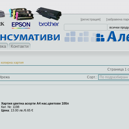
[регистрация]
[забравена пар
вка
Контакти
 копирна хартия
Страница 1 о
Мрежа
Сорт.:
Хартия цветна асорти A4 нас.цветове 100л
Кат. №: 1198
Цена
: 13.00 лв./6.65 €