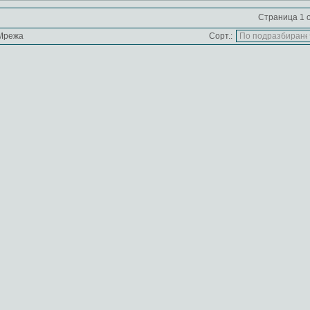
Страница 1 о
Мрежа
Сорт.: