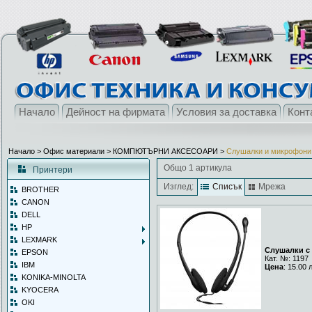
Начало
Дейност на фирмата
Условия за доставка
Конт
Начало
> Офис материали >
КОМПЮТЪРНИ АКСЕСОАРИ
>
Слушалки и микрофони
Общо 1 артикула
Принтери
Изглед:
Списък
Мрежа
BROTHER
CANON
DELL
HP
LEXMARK
Слушалки с
EPSON
Кат. №: 1197
IBM
Цена
: 15.00 
KONIKA-MINOLTA
KYOCERA
OKI