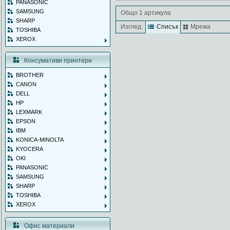
PANASONIC
SAMSUNG
Общо 1 артикула
SHARP
Изглед:
Списък
Мрежа
TOSHIBA
XEROX
Консумативи принтери
BROTHER
CANON
DELL
HP
LEXMARK
EPSON
IBM
KONICA-MINOLTA
KYOCERA
OKI
PANASONIC
SAMSUNG
SHARP
TOSHIBA
XEROX
Офис материали