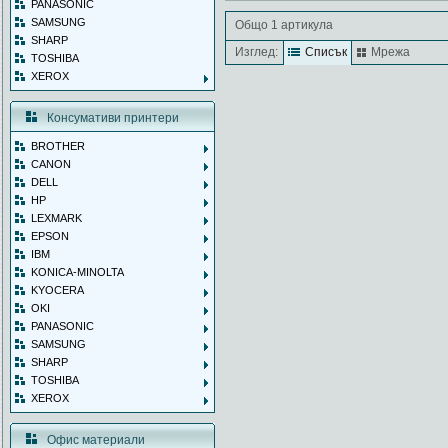
PANASONIC
SAMSUNG
Общо 1 артикула
SHARP
Изглед:
Списък
Мрежа
TOSHIBA
XEROX
Консумативи принтери
BROTHER
CANON
DELL
HP
LEXMARK
EPSON
IBM
KONICA-MINOLTA
KYOCERA
OKI
PANASONIC
SAMSUNG
SHARP
TOSHIBA
XEROX
Офис материали