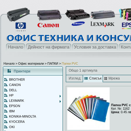
Начало
Дейност на фирмата
Условия за доставка
Конт
Начало
> Офис материали >
ПАПКИ
>
Папки PVC
Общо 1 артикула
Принтери
Изглед:
Списък
Мрежа
BROTHER
CANON
DELL
HP
LEXMARK
Папка PVC 
EPSON
Кат. №: 1162
IBM
Цена
: 0.45 л
KONIKA-MINOLTA
KYOCERA
OKI