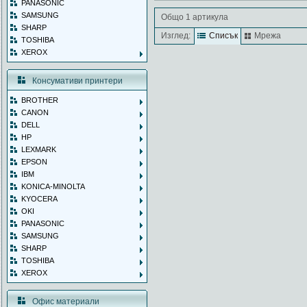
PANASONIC
SAMSUNG
Общо 1 артикула
SHARP
Изглед:
Списък
Мрежа
TOSHIBA
XEROX
Консумативи принтери
BROTHER
CANON
DELL
HP
LEXMARK
EPSON
IBM
KONICA-MINOLTA
KYOCERA
OKI
PANASONIC
SAMSUNG
SHARP
TOSHIBA
XEROX
Офис материали