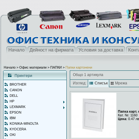
Начало
Дейност на фирмата
Условия за доставка
Конт
Начало
> Офис материали >
ПАПКИ
>
Папки картонени
Общо 1 артикула
Принтери
Изглед:
Списък
Мрежа
BROTHER
CANON
DELL
HP
LEXMARK
Папка карт.
EPSON
Кат. №: 1160
IBM
Цена
: 0.47 л
KONIKA-MINOLTA
KYOCERA
OKI