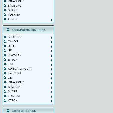
PANASONIC
SAMSUNG
SHARP
TOSHIBA
XEROX
Консумативи принтери
BROTHER
CANON
DELL
HP
LEXMARK
EPSON
IBM
KONICA-MINOLTA
KYOCERA
OKI
PANASONIC
SAMSUNG
SHARP
TOSHIBA
XEROX
Офис материали