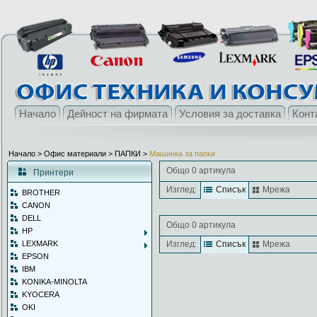
Начало
Дейност на фирмата
Условия за доставка
Конт
Начало
> Офис материали >
ПАПКИ
>
Машинка за папки
Общо 0 артикула
Принтери
Изглед:
Списък
Мрежа
BROTHER
CANON
DELL
Общо 0 артикула
HP
LEXMARK
Изглед:
Списък
Мрежа
EPSON
IBM
KONIKA-MINOLTA
KYOCERA
OKI