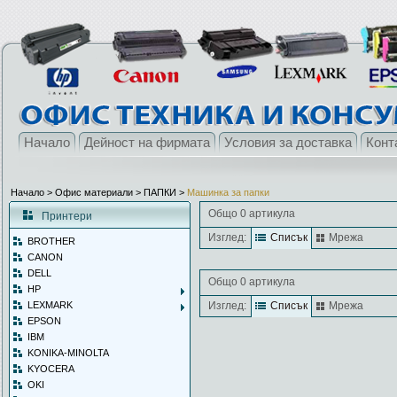
Начало
Дейност на фирмата
Условия за доставка
Конт
Начало
> Офис материали >
ПАПКИ
>
Машинка за папки
Общо 0 артикула
Принтери
Изглед:
Списък
Мрежа
BROTHER
CANON
DELL
Общо 0 артикула
HP
LEXMARK
Изглед:
Списък
Мрежа
EPSON
IBM
KONIKA-MINOLTA
KYOCERA
OKI