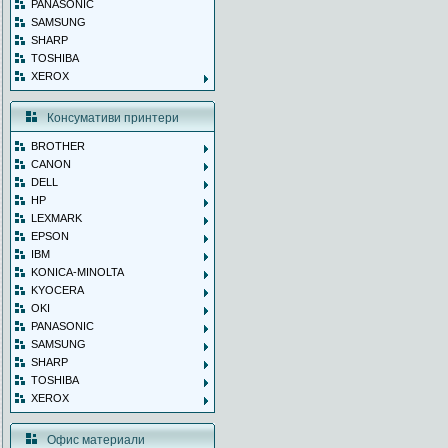
PANASONIC
SAMSUNG
SHARP
TOSHIBA
XEROX
Консумативи принтери
BROTHER
CANON
DELL
HP
LEXMARK
EPSON
IBM
KONICA-MINOLTA
KYOCERA
OKI
PANASONIC
SAMSUNG
SHARP
TOSHIBA
XEROX
Офис материали