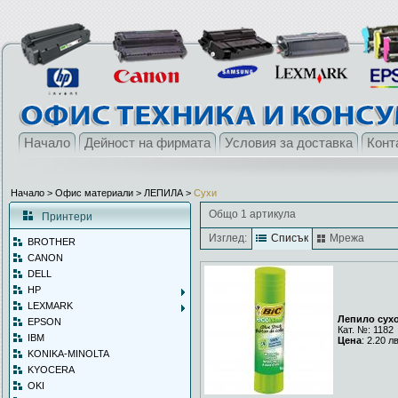
Начало
Дейност на фирмата
Условия за доставка
Конт
Начало
> Офис материали >
ЛЕПИЛА
>
Сухи
Общо 1 артикула
Принтери
Изглед:
Списък
Мрежа
BROTHER
CANON
DELL
HP
LEXMARK
Лепило сухо
EPSON
Кат. №: 1182
IBM
Цена
: 2.20 л
KONIKA-MINOLTA
KYOCERA
OKI