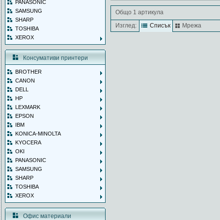
PANASONIC
SAMSUNG
Общо 1 артикула
SHARP
Изглед:
Списък
Мрежа
TOSHIBA
XEROX
Консумативи принтери
BROTHER
CANON
DELL
HP
LEXMARK
EPSON
IBM
KONICA-MINOLTA
KYOCERA
OKI
PANASONIC
SAMSUNG
SHARP
TOSHIBA
XEROX
Офис материали