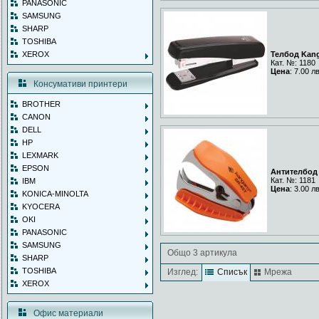
PANASONIC
SAMSUNG
SHARP
TOSHIBA
XEROX
Телбод Kan
Кат. №: 1180
Цена
: 7.00 л
Консумативи принтери
BROTHER
CANON
DELL
HP
LEXMARK
EPSON
Антителбод
Кат. №: 1181
IBM
Цена
: 3.00 л
KONICA-MINOLTA
KYOCERA
OKI
PANASONIC
SAMSUNG
Общо 3 артикула
SHARP
TOSHIBA
Изглед:
Списък
Мрежа
XEROX
Офис материали