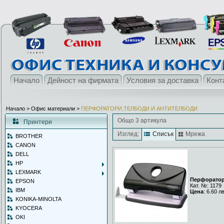
Начало
Дейност на фирмата
Условия за доставка
Конт
Начало
> Офис материали >
ПЕРФОРАТОРИ,ТЕЛБОДИ И АНТИТЕЛБОДИ
Общо 3 артикула
Принтери
Изглед:
Списък
Мрежа
BROTHER
CANON
DELL
HP
LEXMARK
Перфоратор
EPSON
Кат. №: 1179
IBM
Цена
: 6.60 л
KONIKA-MINOLTA
KYOCERA
OKI