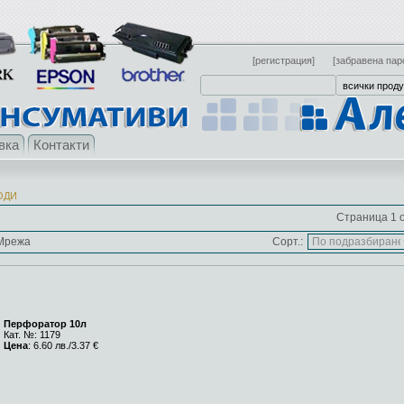
[регистрация]
[забравена пар
вка
Контакти
ОДИ
Страница 1 о
Мрежа
Сорт.:
Перфоратор 10л
Кат. №: 1179
Цена
: 6.60 лв./3.37 €