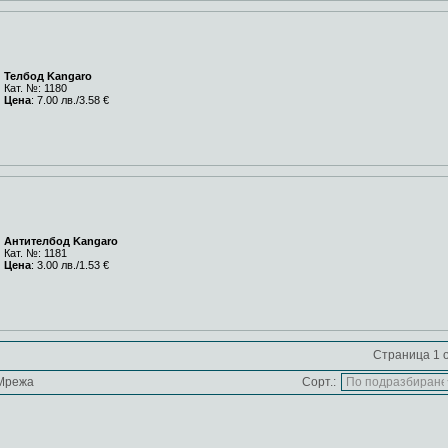
Телбод Kangaro
Кат. №: 1180
Цена
: 7.00 лв./3.58 €
Антителбод Kangaro
Кат. №: 1181
Цена
: 3.00 лв./1.53 €
Страница 1 о
Мрежа
Сорт.: