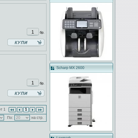
бр.
Scharp MX 2600
бр.
т 1
1
По:
на стр.