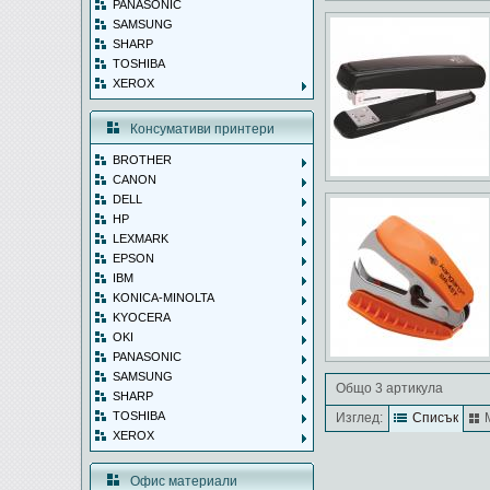
PANASONIC
SAMSUNG
SHARP
TOSHIBA
XEROX
Консумативи принтери
BROTHER
CANON
DELL
HP
LEXMARK
EPSON
IBM
KONICA-MINOLTA
KYOCERA
OKI
PANASONIC
SAMSUNG
Общо 3 артикула
SHARP
TOSHIBA
Изглед:
Списък
XEROX
Офис материали