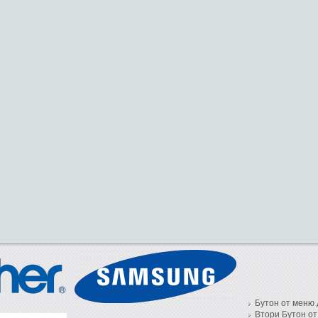
Бутон от меню 
Втори Бутон от