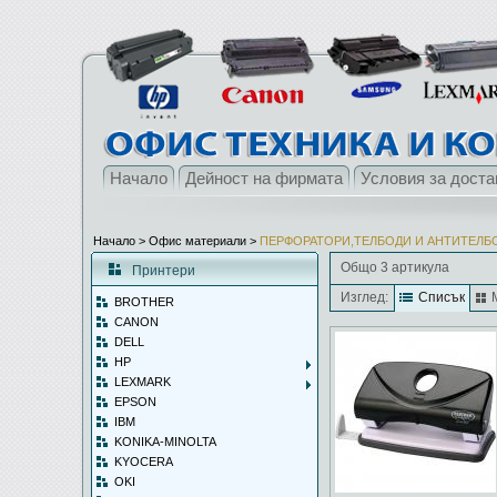
Начало
Дейност на фирмата
Условия за доста
Начало
> Офис материали >
ПЕРФОРАТОРИ,ТЕЛБОДИ И АНТИТЕЛБ
Общо 3 артикула
Принтери
Изглед:
Списък
BROTHER
CANON
DELL
HP
LEXMARK
EPSON
IBM
KONIKA-MINOLTA
KYOCERA
OKI