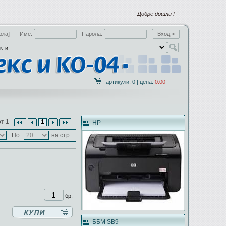
Добре дошли !
ола]
Име:
Парола:
артикули: 0 | цена:
0.00
т 1
1
HP
По:
на стр.
бр.
ББМ SB9