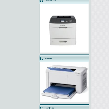
Lexmark
Xerox
Brother