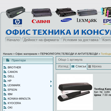
Начало
Дейност на фирмата
Условия за доставка
Конт
Начало
> Офис материали >
ПЕРФОРАТОРИ,ТЕЛБОДИ И АНТИТЕЛБОДИ
>
Телбод
Общо 1 артикула
Принтери
Изглед:
Списък
Мрежа
BROTHER
CANON
DELL
HP
LEXMARK
Телбод Kan
EPSON
Кат. №: 1180
IBM
Цена
: 7.00 л
KONIKA-MINOLTA
KYOCERA
OKI