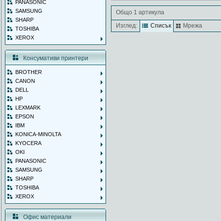
PANASONIC
SAMSUNG
Общо 1 артикула
SHARP
Изглед:
Списък
Мрежа
TOSHIBA
XEROX
Консумативи принтери
BROTHER
CANON
DELL
HP
LEXMARK
EPSON
IBM
KONICA-MINOLTA
KYOCERA
OKI
PANASONIC
SAMSUNG
SHARP
TOSHIBA
XEROX
Офис материали