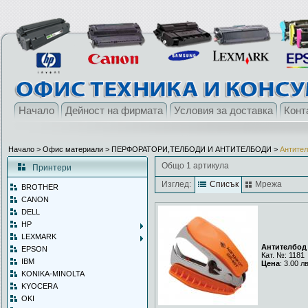
Начало
Дейност на фирмата
Условия за доставка
Конт
Начало
> Офис материали >
ПЕРФОРАТОРИ,ТЕЛБОДИ И АНТИТЕЛБОДИ
>
Антите
Общо 1 артикула
Принтери
Изглед:
Списък
Мрежа
BROTHER
CANON
DELL
HP
LEXMARK
Антителбод
EPSON
Кат. №: 1181
IBM
Цена
: 3.00 л
KONIKA-MINOLTA
KYOCERA
OKI