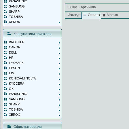
PANASONIC
SAMSUNG
Общо 1 артикула
SHARP
Изглед:
Списък
Мрежа
TOSHIBA
XEROX
Консумативи принтери
BROTHER
CANON
DELL
HP
LEXMARK
EPSON
IBM
KONICA-MINOLTA
KYOCERA
OKI
PANASONIC
SAMSUNG
SHARP
TOSHIBA
XEROX
Офис материали