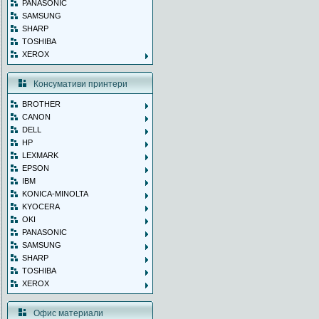
PANASONIC
SAMSUNG
SHARP
TOSHIBA
XEROX
Консумативи принтери
BROTHER
CANON
DELL
HP
LEXMARK
EPSON
IBM
KONICA-MINOLTA
KYOCERA
OKI
PANASONIC
SAMSUNG
SHARP
TOSHIBA
XEROX
Офис материали