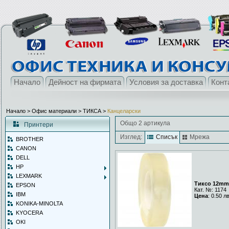
Начало
Дейност на фирмата
Условия за доставка
Конт
Начало
> Офис материали >
ТИКСА
>
Канцеларски
Общо 2 артикула
Принтери
Изглед:
Списък
Мрежа
BROTHER
CANON
DELL
HP
LEXMARK
Тиксо 12mm
EPSON
Кат. №: 1174
IBM
Цена
: 0.50 л
KONIKA-MINOLTA
KYOCERA
OKI