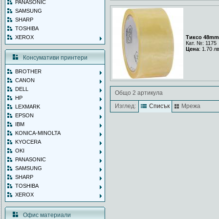
PANASONIC
SAMSUNG
SHARP
TOSHIBA
XEROX
Тиксо 48mm
Кат. №: 1175
Цена
: 1.70 л
Консумативи принтери
BROTHER
CANON
DELL
Общо 2 артикула
HP
Изглед:
Списък
Мрежа
LEXMARK
EPSON
IBM
KONICA-MINOLTA
KYOCERA
OKI
PANASONIC
SAMSUNG
SHARP
TOSHIBA
XEROX
Офис материали