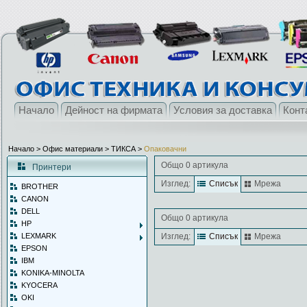
Начало
Дейност на фирмата
Условия за доставка
Конт
Начало
> Офис материали >
ТИКСА
>
Опаковачни
Общо 0 артикула
Принтери
Изглед:
Списък
Мрежа
BROTHER
CANON
DELL
Общо 0 артикула
HP
LEXMARK
Изглед:
Списък
Мрежа
EPSON
IBM
KONIKA-MINOLTA
KYOCERA
OKI