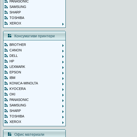
PANASONIC
SAMSUNG
SHARP
TOSHIBA
XEROX
Консумативи принтери
BROTHER
CANON
DELL
HP
LEXMARK
EPSON
IBM
KONICA-MINOLTA
KYOCERA
OKI
PANASONIC
SAMSUNG
SHARP
TOSHIBA
XEROX
Офис материали