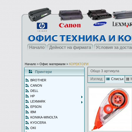
Начало
Дейност на фирмата
Условия за доста
Начало
> Офис материали >
КОРЕКТОРИ
Общо 3 артикула
Принтери
Изглед:
Списък
BROTHER
CANON
DELL
HP
LEXMARK
EPSON
IBM
KONIKA-MINOLTA
KYOCERA
OKI