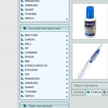
PANASONIC
SAMSUNG
SHARP
TOSHIBA
XEROX
Консумативи принтери
BROTHER
CANON
DELL
HP
LEXMARK
EPSON
IBM
KONICA-MINOLTA
KYOCERA
OKI
PANASONIC
SAMSUNG
Общо 3 артикула
SHARP
TOSHIBA
Изглед:
Списък
XEROX
Офис материали