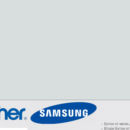
Бутон от меню 
Втори Бутон от