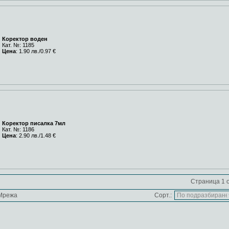
Коректор воден
Кат. №: 1185
Цена
: 1.90 лв./0.97 €
Коректор писалка 7мл
Кат. №: 1186
Цена
: 2.90 лв./1.48 €
Страница 1 о
Мрежа
Сорт.: