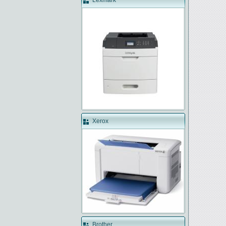
Lexmark
Xerox
Brother