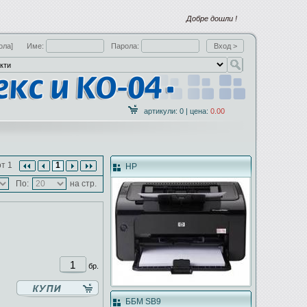
Добре дошли !
ола]
Име:
Парола:
артикули: 0 | цена:
0.00
т 1
1
HP
По:
на стр.
бр.
ББМ SB9