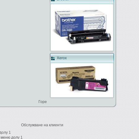
Xerox
Горе
Обслужване на клиенти
долу 1
 меню долу 1