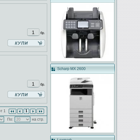
бр.
Scharp MX 2600
бр.
т 1
1
По:
на стр.