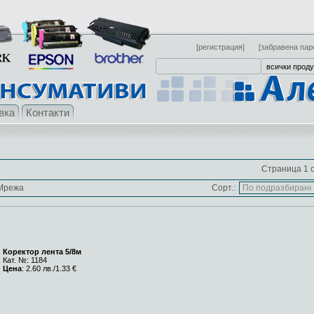
[регистрация]
[забравена пар
вка
Контакти
Страница 1 о
Мрежа
Сорт.:
Коректор лента 5/8м
Кат. №: 1184
Цена
: 2.60 лв./1.33 €