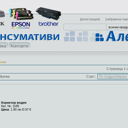
[регистрация]
[забравена пар
вка
Контакти
снова
Страница 1 о
Мрежа
Сорт.:
Коректор воден
Кат. №: 1185
Цена
: 1.90 лв./0.97 €