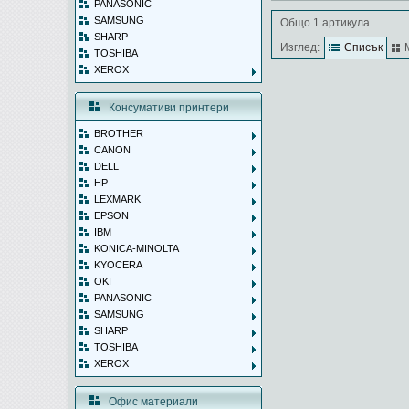
PANASONIC
SAMSUNG
Общо 1 артикула
SHARP
Изглед:
Списък
TOSHIBA
XEROX
Консумативи принтери
BROTHER
CANON
DELL
HP
LEXMARK
EPSON
IBM
KONICA-MINOLTA
KYOCERA
OKI
PANASONIC
SAMSUNG
SHARP
TOSHIBA
XEROX
Офис материали