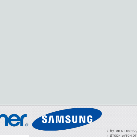
Бутон от меню 
Втори Бутон от