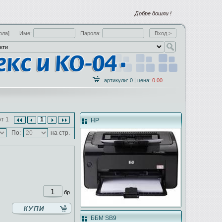
Добре дошли !
ола]
Име:
Парола:
артикули: 0 | цена:
0.00
т 1
1
HP
По:
на стр.
бр.
ББМ SB9