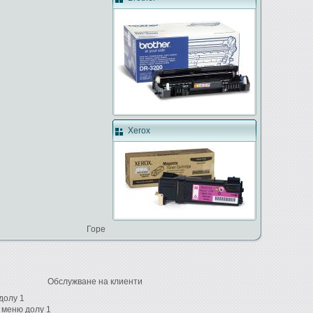
Xerox
Горе
Обслужване на клиенти
долу 1
 меню долу 1