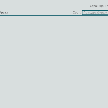
Страница 1 о
Мрежа
Сорт.: