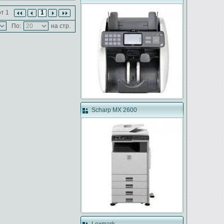
т 1
1
По:
на стр.
Scharp MX 2600