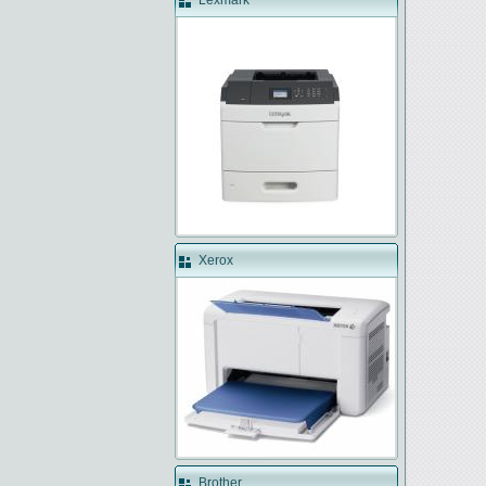
Lexmark
Xerox
Brother