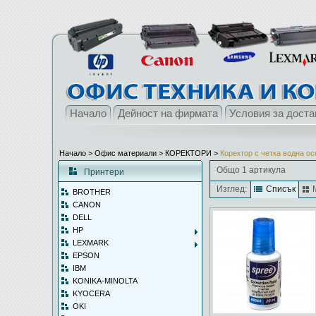
Начало
Дейност на фирмата
Условия за доста
Начало
> Офис материали >
КОРЕКТОРИ
>
Коректор с четка водна о
Общо 1 артикула
Принтери
Изглед:
Списък
BROTHER
CANON
DELL
HP
LEXMARK
EPSON
IBM
KONIKA-MINOLTA
KYOCERA
OKI