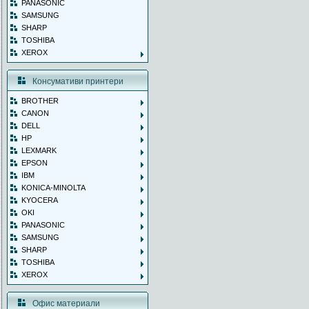
PANASONIC
SAMSUNG
SHARP
TOSHIBA
XEROX
Консумативи принтери
BROTHER
CANON
DELL
HP
LEXMARK
EPSON
IBM
KONICA-MINOLTA
KYOCERA
OKI
PANASONIC
SAMSUNG
SHARP
TOSHIBA
XEROX
Офис материали