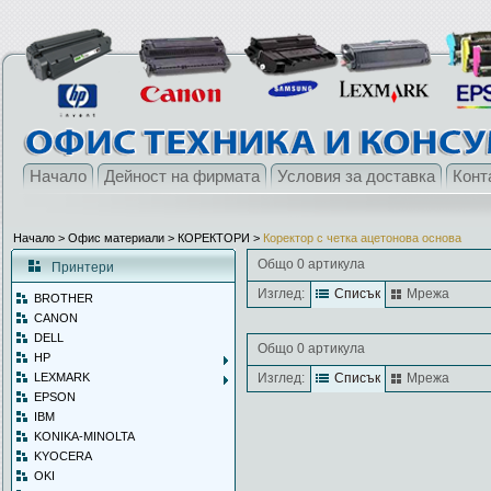
Начало
Дейност на фирмата
Условия за доставка
Конт
Начало
> Офис материали >
КОРЕКТОРИ
>
Коректор с четка ацетонова основа
Общо 0 артикула
Принтери
Изглед:
Списък
Мрежа
BROTHER
CANON
DELL
Общо 0 артикула
HP
LEXMARK
Изглед:
Списък
Мрежа
EPSON
IBM
KONIKA-MINOLTA
KYOCERA
OKI