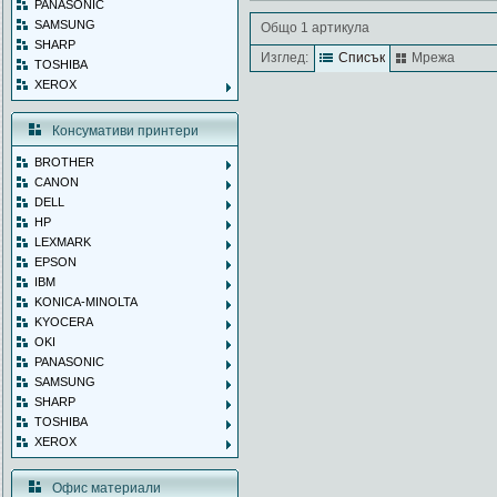
PANASONIC
SAMSUNG
Общо 1 артикула
SHARP
Изглед:
Списък
Мрежа
TOSHIBA
XEROX
Консумативи принтери
BROTHER
CANON
DELL
HP
LEXMARK
EPSON
IBM
KONICA-MINOLTA
KYOCERA
OKI
PANASONIC
SAMSUNG
SHARP
TOSHIBA
XEROX
Офис материали