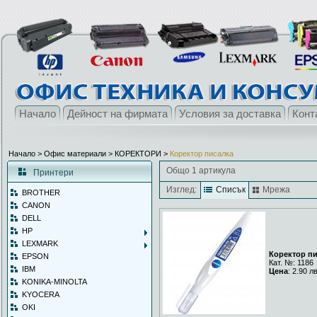
Начало
Дейност на фирмата
Условия за доставка
Конт
Начало
> Офис материали >
КОРЕКТОРИ
>
Коректор писалка
Общо 1 артикула
Принтери
Изглед:
Списък
Мрежа
BROTHER
CANON
DELL
HP
LEXMARK
Коректор п
EPSON
Кат. №: 1186
IBM
Цена
: 2.90 л
KONIKA-MINOLTA
KYOCERA
OKI