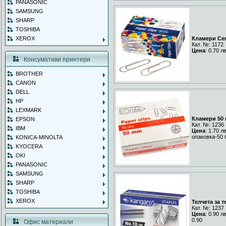
PANASONIC
SAMSUNG
SHARP
TOSHIBA
XEROX
Кламери Cen
Кат. №: 1172
Цена
: 0.70 л
Консумативи принтери
BROTHER
CANON
DELL
HP
LEXMARK
Кламери 50
EPSON
Кат. №: 1236
IBM
Цена
: 1.70 л
опаковка-50 
KONICA-MINOLTA
KYOCERA
OKI
PANASONIC
SAMSUNG
SHARP
TOSHIBA
XEROX
Телчета за т
Кат. №: 1237
Цена
: 0.90 л
0.90
Офис материали