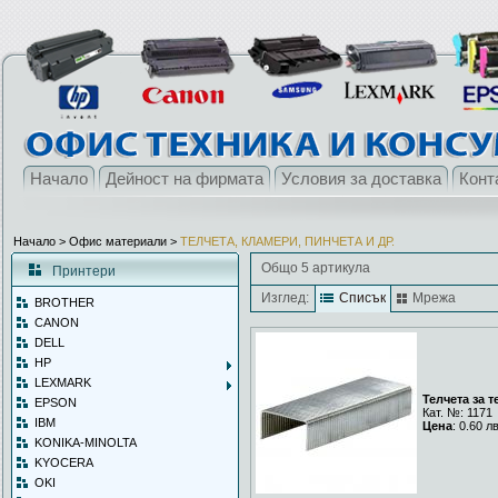
Начало
Дейност на фирмата
Условия за доставка
Конт
Начало
> Офис материали >
ТЕЛЧЕТА, КЛАМЕРИ, ПИНЧЕТА И ДР.
Общо 5 артикула
Принтери
Изглед:
Списък
Мрежа
BROTHER
CANON
DELL
HP
LEXMARK
Телчета за т
EPSON
Кат. №: 1171
IBM
Цена
: 0.60 л
KONIKA-MINOLTA
KYOCERA
OKI