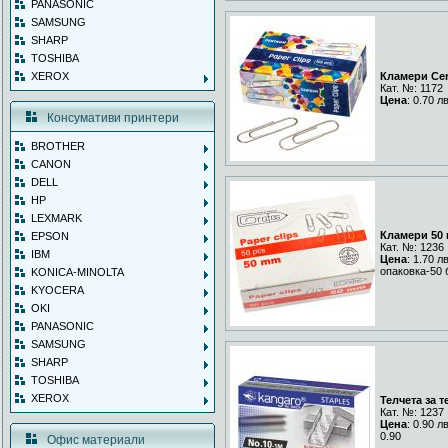
PANASONIC
SAMSUNG
SHARP
TOSHIBA
XEROX
Кламери Cen
Кат. №: 1172
Цена
: 0.70 л
Консумативи принтери
BROTHER
CANON
DELL
HP
LEXMARK
Кламери 50
EPSON
Кат. №: 1236
IBM
Цена
: 1.70 л
опаковка-50 
KONICA-MINOLTA
KYOCERA
OKI
PANASONIC
SAMSUNG
SHARP
TOSHIBA
XEROX
Телчета за т
Кат. №: 1237
Цена
: 0.90 л
0.90
Офис материали