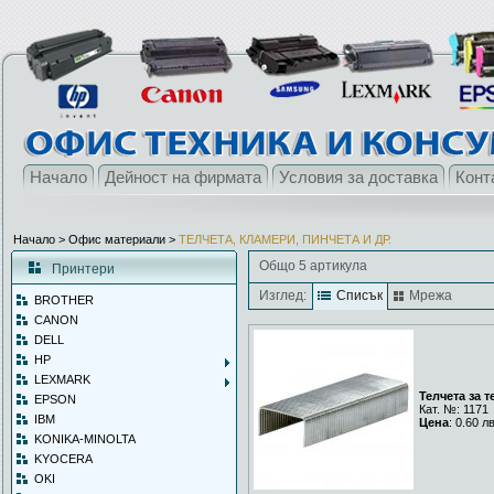
Начало
Дейност на фирмата
Условия за доставка
Конт
Начало
> Офис материали >
ТЕЛЧЕТА, КЛАМЕРИ, ПИНЧЕТА И ДР.
Общо 5 артикула
Принтери
Изглед:
Списък
Мрежа
BROTHER
CANON
DELL
HP
LEXMARK
Телчета за т
EPSON
Кат. №: 1171
IBM
Цена
: 0.60 л
KONIKA-MINOLTA
KYOCERA
OKI