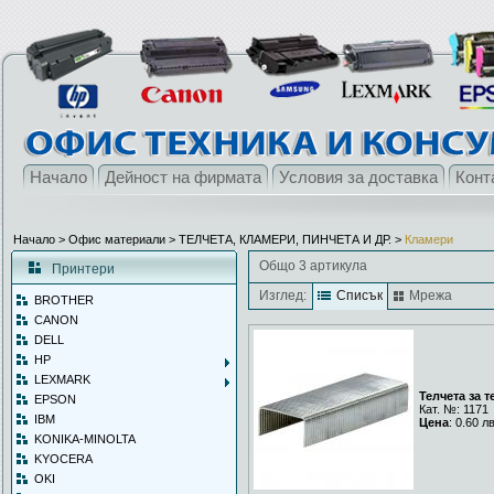
Начало
Дейност на фирмата
Условия за доставка
Конт
Начало
> Офис материали >
ТЕЛЧЕТА, КЛАМЕРИ, ПИНЧЕТА И ДР.
>
Кламери
Общо 3 артикула
Принтери
Изглед:
Списък
Мрежа
BROTHER
CANON
DELL
HP
LEXMARK
Телчета за т
EPSON
Кат. №: 1171
IBM
Цена
: 0.60 л
KONIKA-MINOLTA
KYOCERA
OKI