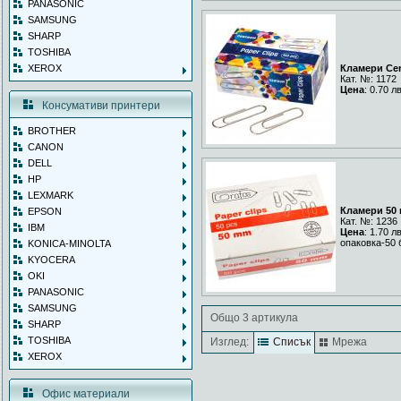
PANASONIC
SAMSUNG
SHARP
TOSHIBA
XEROX
Кламери Cen
Кат. №: 1172
Цена
: 0.70 л
Консумативи принтери
BROTHER
CANON
DELL
HP
LEXMARK
Кламери 50
EPSON
Кат. №: 1236
IBM
Цена
: 1.70 л
опаковка-50 
KONICA-MINOLTA
KYOCERA
OKI
PANASONIC
SAMSUNG
Общо 3 артикула
SHARP
TOSHIBA
Изглед:
Списък
Мрежа
XEROX
Офис материали