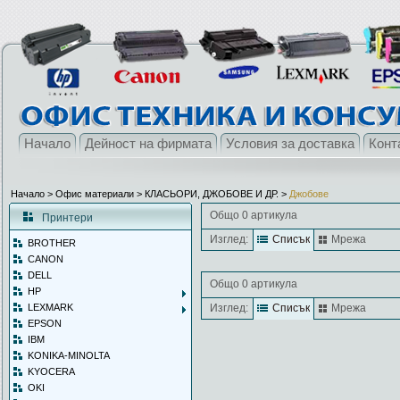
Начало
Дейност на фирмата
Условия за доставка
Конт
Начало
> Офис материали >
КЛАСЬОРИ, ДЖОБОВЕ И ДР.
>
Джобове
Общо 0 артикула
Принтери
Изглед:
Списък
Мрежа
BROTHER
CANON
DELL
Общо 0 артикула
HP
LEXMARK
Изглед:
Списък
Мрежа
EPSON
IBM
KONIKA-MINOLTA
KYOCERA
OKI