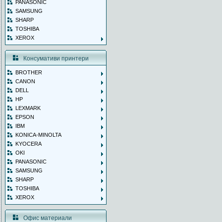
PANASONIC
SAMSUNG
SHARP
TOSHIBA
XEROX
Консумативи принтери
BROTHER
CANON
DELL
HP
LEXMARK
EPSON
IBM
KONICA-MINOLTA
KYOCERA
OKI
PANASONIC
SAMSUNG
SHARP
TOSHIBA
XEROX
Офис материали