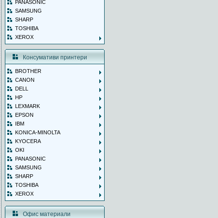
PANASONIC
SAMSUNG
SHARP
TOSHIBA
XEROX
Консумативи принтери
BROTHER
CANON
DELL
HP
LEXMARK
EPSON
IBM
KONICA-MINOLTA
KYOCERA
OKI
PANASONIC
SAMSUNG
SHARP
TOSHIBA
XEROX
Офис материали