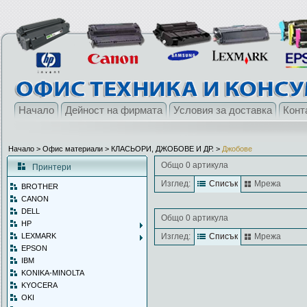
Начало
Дейност на фирмата
Условия за доставка
Конт
Начало
> Офис материали >
КЛАСЬОРИ, ДЖОБОВЕ И ДР.
>
Джобове
Общо 0 артикула
Принтери
Изглед:
Списък
Мрежа
BROTHER
CANON
DELL
Общо 0 артикула
HP
LEXMARK
Изглед:
Списък
Мрежа
EPSON
IBM
KONIKA-MINOLTA
KYOCERA
OKI