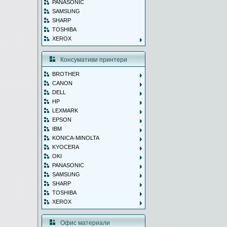
PANASONIC
SAMSUNG
SHARP
TOSHIBA
XEROX
Консумативи принтери
BROTHER
CANON
DELL
HP
LEXMARK
EPSON
IBM
KONICA-MINOLTA
KYOCERA
OKI
PANASONIC
SAMSUNG
SHARP
TOSHIBA
XEROX
Офис материали