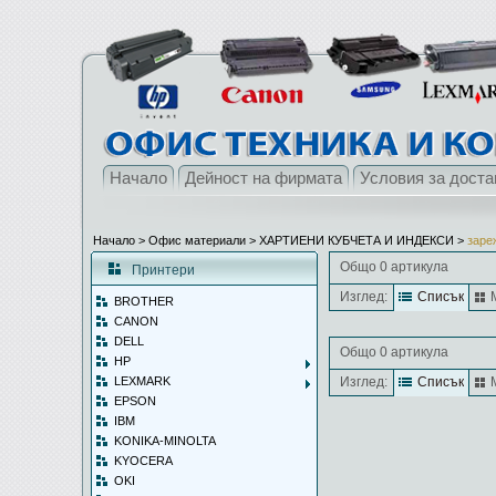
Начало
Дейност на фирмата
Условия за доста
Начало
> Офис материали >
ХАРТИЕНИ КУБЧЕТА И ИНДЕКСИ
>
заре
Общо 0 артикула
Принтери
Изглед:
Списък
BROTHER
CANON
DELL
Общо 0 артикула
HP
LEXMARK
Изглед:
Списък
EPSON
IBM
KONIKA-MINOLTA
KYOCERA
OKI