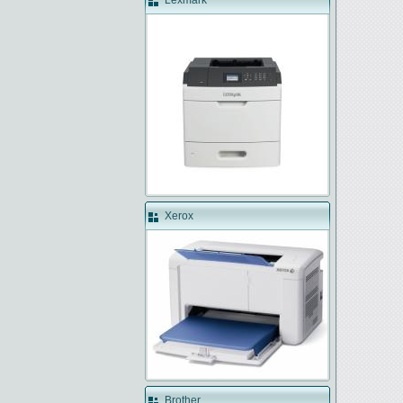
Lexmark
Xerox
Brother