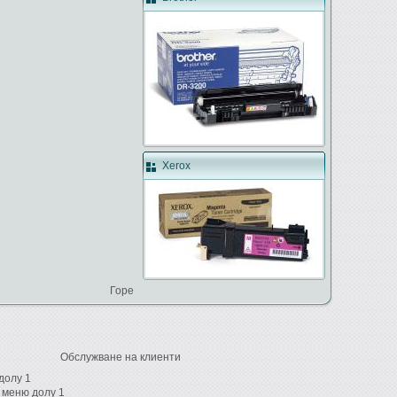
Xerox
Горе
Обслужване на клиенти
долу 1
 меню долу 1