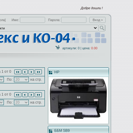
Добре дошли !
ола]
Име:
Парола:
артикули: 0 | цена:
0.00
 1 от 0
HP
По:
на стр.
 1 от 0
По:
на стр.
ББМ SB9