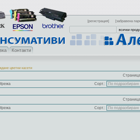
[регистрация]
[забравена пар
вка
Контакти
ждане цветни касети
Страница
Мрежа
Сорт.:
Страница
Мрежа
Сорт.: