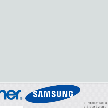
Бутон от меню 
Втори Бутон от