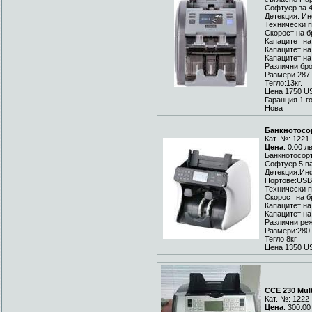
Софтуер за 4
Детекция: И
Технически п
Скорост на б
Капацитет на
Капацитет на
Капацитет на
Различни бр
Размери 287 
Тегло:13кг.
Цена 1750 U
Гаранция 1 г
Нова
Банкнотосо
Кат. №: 1221
Цена
: 0.00 л
Банкнотосор
Софтуер 5 
Детекция:Ин
Портове:USB
Технически п
Скорост на б
Капацитет на
Капацитет на
Различни ре
Размери:280 
Тегло 8кг.
Цена 1350 US
CCE 230 Mult
Кат. №: 1222
Цена
: 300.00