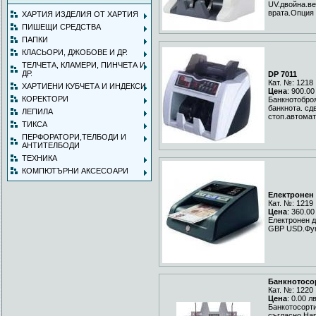
UV.двойна.ве
врата.Опция 
ХАРТИЯ ИЗДЕЛИЯ ОТ ХАРТИЯ
ПИШЕЩИ СРЕДСТВА
ПАПКИ
КЛАСЬОРИ, ДЖОБОВЕ И ДР.
ТЕЛЧЕТА, КЛАМЕРИ, ПИНЧЕТА И
ДР.
DP 7011
Кат. №: 1218
ХАРТИЕНИ КУБЧЕТА И ИНДЕКСИ
Цена
: 900.00
КОРЕКТОРИ
Банкнотоброя
банкнота. сд
ЛЕПИЛА
стоп.автомат
ТИКСА
ПЕРФОРАТОРИ,ТЕЛБОДИ И
АНТИТЕЛБОДИ
ТЕХНИКА
КОМПЮТЪРНИ АКСЕСОАРИ
Електронен
Кат. №: 1219
Цена
: 360.00
Електронен д
GBP USD.Фун
Банкнотосор
Кат. №: 1220
Цена
: 0.00 л
Банкотосорт
съгласно На