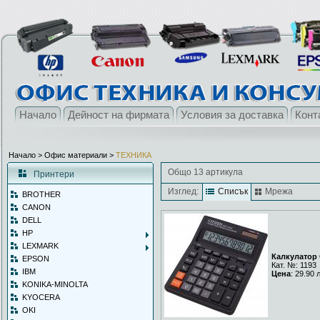
Начало
Дейност на фирмата
Условия за доставка
Конт
Начало
> Офис материали >
ТЕХНИКА
Общо 13 артикула
Принтери
Изглед:
Списък
Мрежа
BROTHER
CANON
DELL
HP
LEXMARK
Калкулатор 
EPSON
Кат. №: 1193
IBM
Цена
: 29.90 
KONIKA-MINOLTA
KYOCERA
OKI