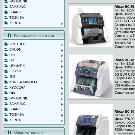
PANASONIC
SAMSUNG
Ribao BC 55
Кат. №: 1215
SHARP
Цена
: 1620.0
TOSHIBA
Банкнотобро
BG EUR USD
XEROX
Скорост на б
Автостарт ръ
Детекции за:
Консумативи принтери
банкнотата 3
смесено брое
Тегло 6.5кг.
BROTHER
Опция клиент
CANON
DELL
Ribao BC 40
HP
Кат. №: 1216
LEXMARK
Цена
: 1308.0
Банкнотосор
EPSON
BG EUR USD
IBM
Скорост на б
за:половин б
KONICA-MINOLTA
CIS RGB-imag
KYOCERA
остойностява
Опция:клиент
OKI
PANASONIC
SAMSUNG
SHARP
Ribao BC 30
TOSHIBA
Кат. №: 1217
Цена
: 876.00
XEROX
Банкнотобро
Скорост на б
600бр.Капаци
Офис материали
стойност.неп