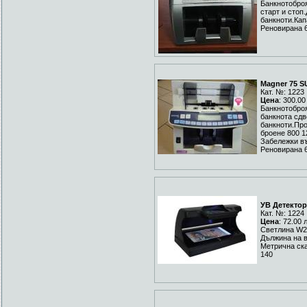
Банкнотоброя
старт и сто
банкноти.Кап
Реновирана 
Magner 75 S
Кат. №: 1223
Цена
: 300.00
Банкнотоброя
банкнота сд
банкноти.Про
броене 800 1
Забележки в
Реновирана 
УВ Детектор
Кат. №: 1224
Цена
: 72.00 
Светлина W2
Дължина на в
Метрична ска
140