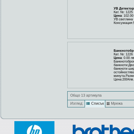
УВ Детектор
Кат. №: 1225
Цена
: 102.00
УВ светлина 
Консумация:
Банкнотобро
Кат. №: 1226
Цена
: 0.00 л
Банкнотобро
банкноти:Дво
банкноти ши
остойностява
минута.Разме
Цена:2004лв.
Общо 13 артикула
Изглед:
Списък
Мрежа