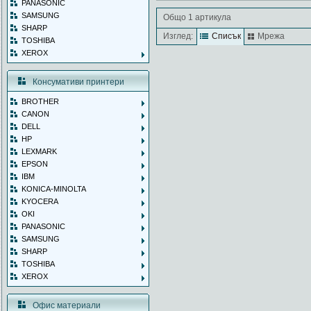
PANASONIC
SAMSUNG
Общо 1 артикула
SHARP
Изглед:
Списък
Мрежа
TOSHIBA
XEROX
Консумативи принтери
BROTHER
CANON
DELL
HP
LEXMARK
EPSON
IBM
KONICA-MINOLTA
KYOCERA
OKI
PANASONIC
SAMSUNG
SHARP
TOSHIBA
XEROX
Офис материали