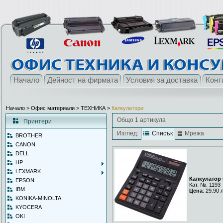
Начало
Дейност на фирмата
Условия за доставка
Конт
Начало
> Офис материали >
ТЕХНИКА
>
Калкулатори
Общо 1 артикула
Принтери
Изглед:
Списък
Мрежа
BROTHER
CANON
DELL
HP
LEXMARK
Калкулатор 
EPSON
Кат. №: 1193
IBM
Цена
: 29.90 
KONIKA-MINOLTA
KYOCERA
OKI