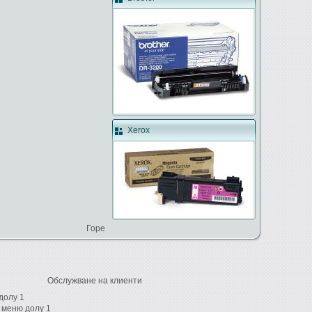
Xerox
Горе
Обслужване на клиенти
долу 1
 меню долу 1