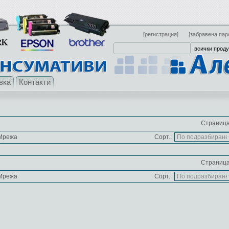
[регистрация]
[забравена пар
вка
Контакти
Страница
Мрежа
Сорт.:
Страница
Мрежа
Сорт.: