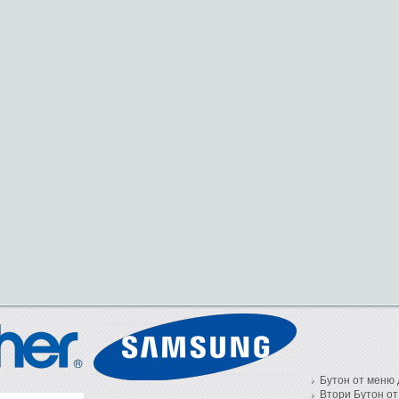
Бутон от меню 
Втори Бутон от