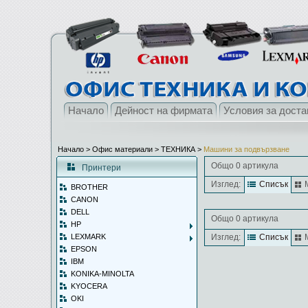
Начало
Дейност на фирмата
Условия за доста
Начало
> Офис материали >
ТЕХНИКА
>
Машини за подвързване
Общо 0 артикула
Принтери
Изглед:
Списък
BROTHER
CANON
DELL
Общо 0 артикула
HP
LEXMARK
Изглед:
Списък
EPSON
IBM
KONIKA-MINOLTA
KYOCERA
OKI