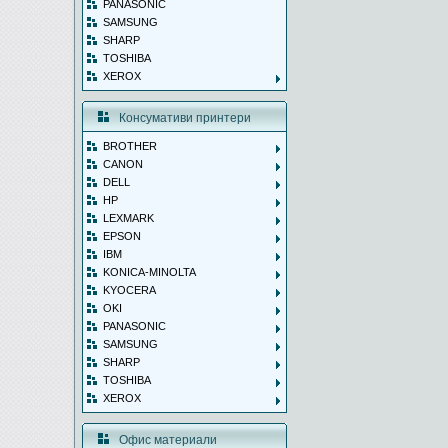
PANASONIC
SAMSUNG
SHARP
TOSHIBA
XEROX
Консумативи принтери
BROTHER
CANON
DELL
HP
LEXMARK
EPSON
IBM
KONICA-MINOLTA
KYOCERA
OKI
PANASONIC
SAMSUNG
SHARP
TOSHIBA
XEROX
Офис материали