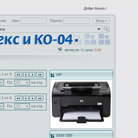
Добре дошли !
ола]
Име:
Парола:
артикули: 0 | цена:
0.00
 1 от 0
HP
По:
на стр.
 1 от 0
По:
на стр.
ББМ SB9