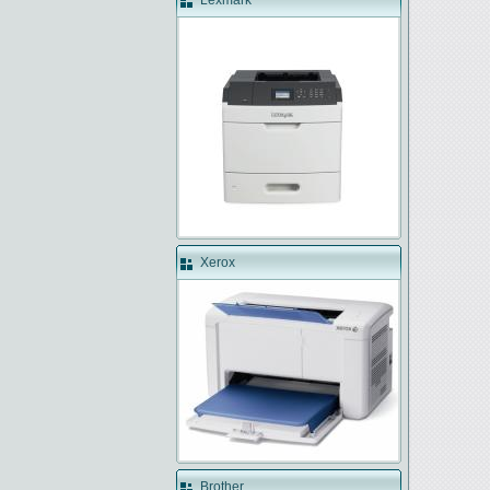
Lexmark
Xerox
Brother