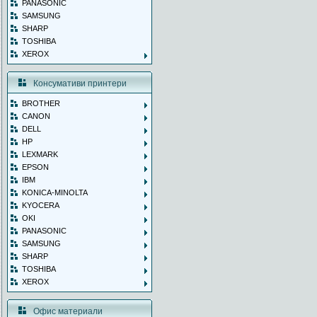
PANASONIC
SAMSUNG
SHARP
TOSHIBA
XEROX
Консумативи принтери
BROTHER
CANON
DELL
HP
LEXMARK
EPSON
IBM
KONICA-MINOLTA
KYOCERA
OKI
PANASONIC
SAMSUNG
SHARP
TOSHIBA
XEROX
Офис материали