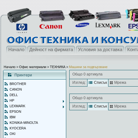
Начало
Дейност на фирмата
Условия за доставка
Конт
Начало
> Офис материали >
ТЕХНИКА
>
Машини за подвързване
Общо 0 артикула
Принтери
Изглед:
Списък
Мрежа
BROTHER
CANON
DELL
Общо 0 артикула
HP
LEXMARK
Изглед:
Списък
Мрежа
EPSON
IBM
KONIKA-MINOLTA
KYOCERA
OKI