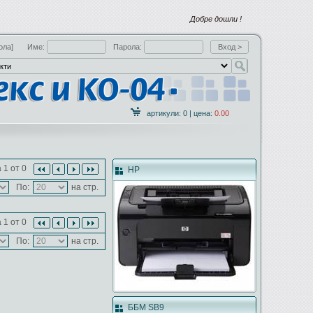
Добре дошли !
ола]
Име:
Парола:
артикули: 0 | цена:
0.00
 1 от 0
HP
По:
на стр.
 1 от 0
По:
на стр.
ББМ SB9