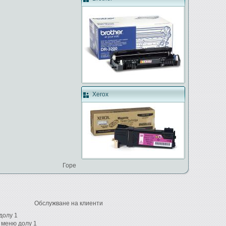
Xerox
Горе
Обслужване на клиенти
долу 1
 меню долу 1