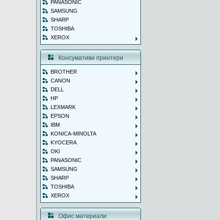
PANASONIC
SAMSUNG
SHARP
TOSHIBA
XEROX
Консумативи принтери
BROTHER
CANON
DELL
HP
LEXMARK
EPSON
IBM
KONICA-MINOLTA
KYOCERA
OKI
PANASONIC
SAMSUNG
SHARP
TOSHIBA
XEROX
Офис материали