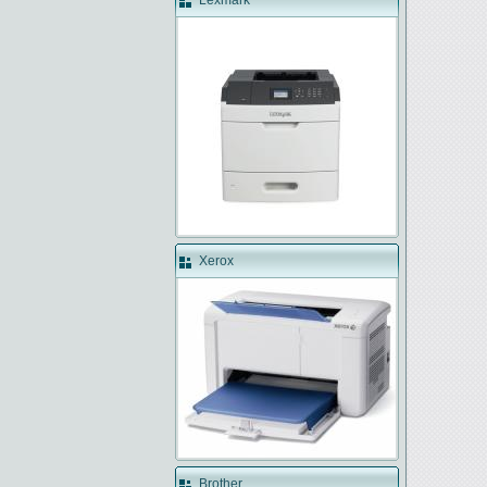
Lexmark
Xerox
Brother