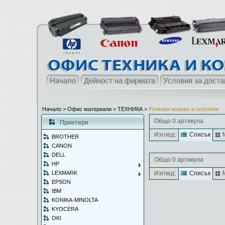
Начало
Дейност на фирмата
Условия за доста
Начало
> Офис материали >
ТЕХНИКА
>
Ролкови ножове и гилотини
Общо 0 артикула
Принтери
Изглед:
Списък
BROTHER
CANON
DELL
Общо 0 артикула
HP
LEXMARK
Изглед:
Списък
EPSON
IBM
KONIKA-MINOLTA
KYOCERA
OKI