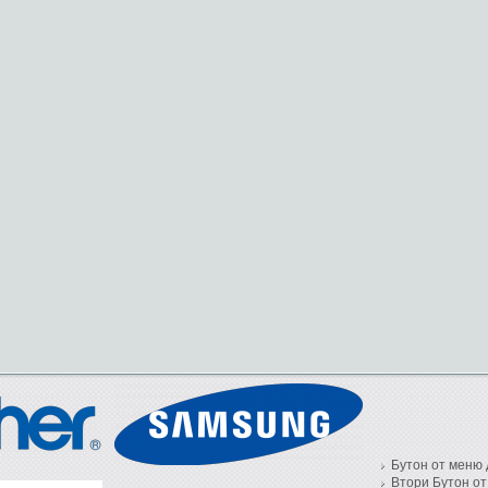
Бутон от меню 
Втори Бутон от