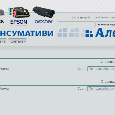
[регистрация]
[забравена пар
вка
Контакти
Страница
Мрежа
Сорт.:
Страница
Мрежа
Сорт.: