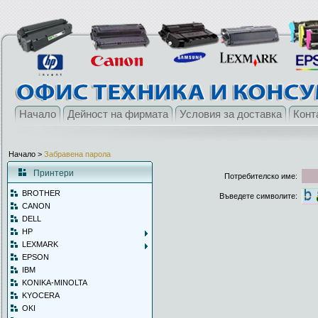
Начало
Дейност на фирмата
Условия за доставка
Конт
Начало
>
Забравена парола
Принтери
Потребителско име:
BROTHER
Въведете символите:
CANON
DELL
HP
LEXMARK
EPSON
IBM
KONIKA-MINOLTA
KYOCERA
OKI