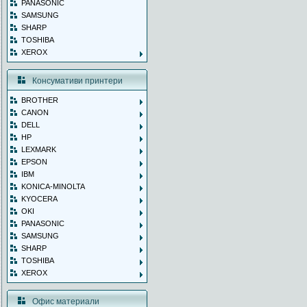
PANASONIC
SAMSUNG
SHARP
TOSHIBA
XEROX
Консумативи принтери
BROTHER
CANON
DELL
HP
LEXMARK
EPSON
IBM
KONICA-MINOLTA
KYOCERA
OKI
PANASONIC
SAMSUNG
SHARP
TOSHIBA
XEROX
Офис материали